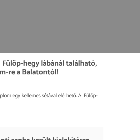
Fülöp-hegy lábánál található,
m-re a Balatontól!
mplom egy kellemes sétával elérhető. A Fülöp-