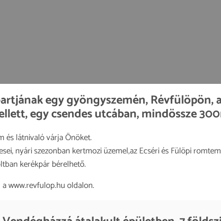
rtjának egy gyöngyszemén, Révfülöpön, a 
llett, egy csendes utcában, mindössze 300
 és látnivaló várja Önöket.
esei, nyári szezonban kertmozi üzemel,az Ecséri és Fülöpi romte
oltban kerékpár bérelhető.
 a www.revfulop.hu oldalon.