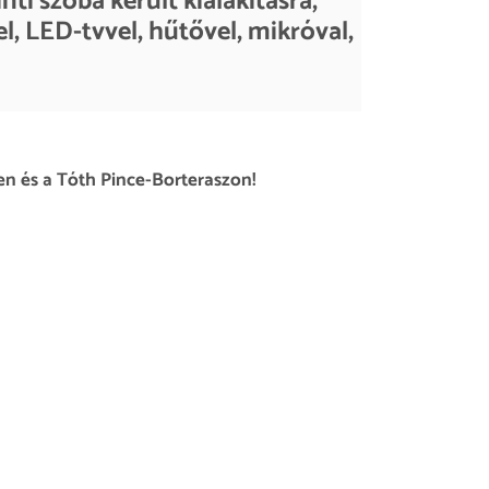
ti szoba került kialakításra,
, LED-tvvel, hűtővel, mikróval,
 és a Tóth Pince-Borteraszon!