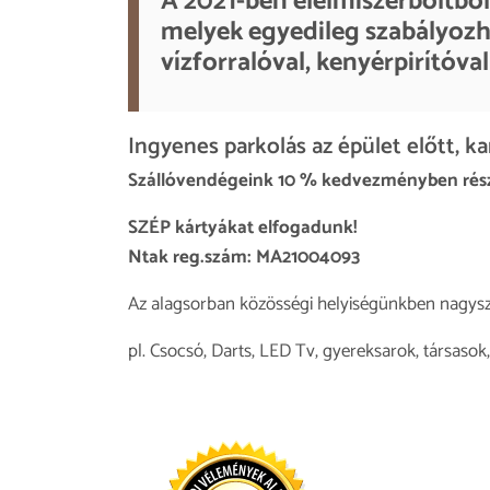
A 2021-ben élelmiszerboltból 
melyek egyedileg szabályozha
vízforralóval, kenyérpirítóval
Ingyenes parkolás az épület előtt, k
Szállóvendégeink 10 % kedvezményben rész
SZÉP kártyákat elfogadunk!
Ntak reg.szám: MA21004093
Az alagsorban közösségi helyiségünkben nagysz
pl. Csocsó, Darts, LED Tv, gyereksarok, társasok