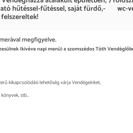
Vendégházzá átalakult épületben, 7 földszin
tó hűtéssel-fűtéssel, saját fürdő,- wc-vel
 felszereltek!
amerával megfigyelve.
esülnek (kivéve napi menü) a szomszédos Tóth Vendéglőben
erű kikapcsolódási lehetőség várja Vendégeinket,
, könyvek, stb…