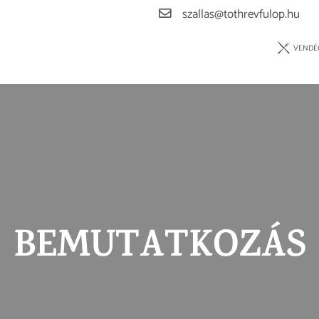
szallas@tothrevfulop.hu
VENDÉ
BEMUTATKOZÁS