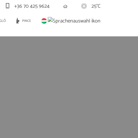
+36 70 425 9624
25°C
GLŐ
PINCE