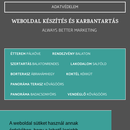
ADATVÉDELEM
WEBOLDAL KÉSZÍTÉS ÉS KARBANTARTÁS
ALWAYS BETTER MARKETING
ÉTTEREM
PÁLKÖVE
RENDEZVÉNY
BALATON
SZERTARTÁS
BALATONRENDES
LAKODALOM
SALFÖLD
BORTERASZ
ÁBRAHÁMHEGY
KOKTÉL
KÉKKÚT
PANORÁMA TERASZ
KŐVÁGÓÖRS
PANORÁMA
BADACSONYÖRS
VENDÉGLŐ
KŐVÁGÓÖRS
A weboldal sütiket használ annak