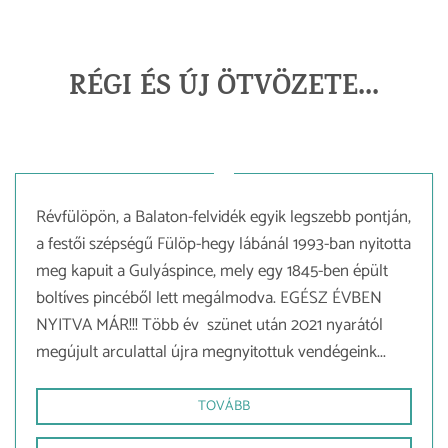
RÉGI ÉS ÚJ ÖTVÖZETE...
Révfülöpön, a Balaton-felvidék egyik legszebb pontján,
a festői szépségű Fülöp-hegy lábánál 1993-ban nyitotta
meg kapuit a Gulyáspince, mely egy 1845-ben épült
boltíves pincéből lett megálmodva. EGÉSZ ÉVBEN
NYITVA MÁR!!! Több év szünet után 2021 nyarától
megújult arculattal újra megnyitottuk vendégeink...
TOVÁBB