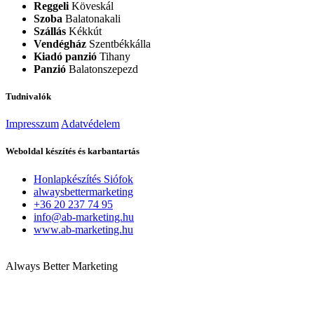
Reggeli
Köveskál
Szoba
Balatonakali
Szállás
Kékkút
Vendégház
Szentbékkálla
Kiadó panzió
Tihany
Panzió
Balatonszepezd
Tudnivalók
Impresszum
Adatvédelem
Weboldal készítés és karbantartás
Honlapkészítés Siófok
alwaysbettermarketing
+36 20 237 74 95
info@ab-marketing.hu
www.ab-marketing.hu
Always Better Marketing