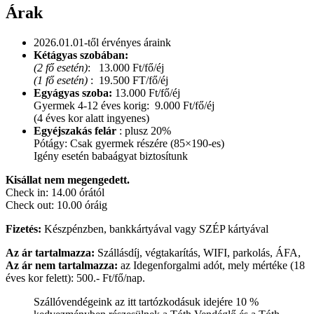
Árak
2026.01.01-től érvényes áraink
Kétágyas szobában:
(2 fő esetén)
: 13.000 Ft/fő/éj
(1 fő esetén)
: 19.500 FT/fő/éj
Egyágyas szoba:
13.000 Ft/fő/éj
Gyermek 4-12 éves korig: 9.000 Ft/fő/éj
(4 éves kor alatt ingyenes)
Egyéjszakás felár
: plusz 20%
Pótágy: Csak gyermek részére (85×190-es)
Igény esetén babaágyat biztosítunk
Kisállat nem megengedett.
Check in: 14.00 órától
Check out: 10.00 óráig
Fizetés:
Készpénzben, bankkártyával vagy SZÉP kártyával
Az ár tartalmazza:
Szállásdíj, végtakarítás, WIFI, parkolás, ÁFA,
Az ár nem tartalmazza:
az Idegenforgalmi adót, mely mértéke (18
éves kor felett): 500.- Ft/fő/nap.
Szállóvendégeink az itt tartózkodásuk idejére 10 %