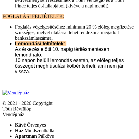
kedvezményben részesülnek a Tóth Vendéglő és a Tóth
Pince teljes ét-itallapjából (kivéve a napi menüt).
FOGLALÁSI FELTÉTELEK:
Foglalás végelgesítéséhez minimum 20 % előleg megfizetése
szükséges, melyet utalással lehet rendezni a megadott
bankszámlaszámra.
Lemondási feltételek:
Az érkezés előtti 10. napig térítésmentesen
lemondható.
10 napon belüli lemondás esetén, az előleg teljes
összegét meghiúsulási kötbér terheli, ami nem jár
vissza.
© 2021 - 2026 Copyright
Tóth Révfülöp
Vendégház
Kávé
Örvényes
Ház
Mindszentkálla
Apartman
Pálköve