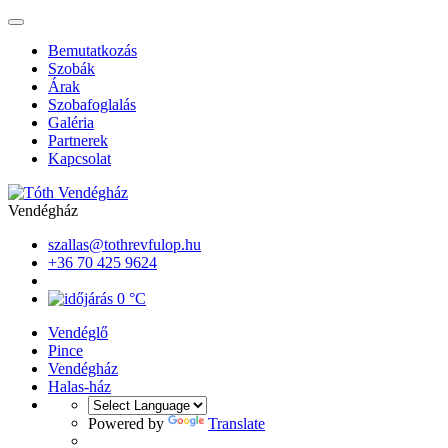
Bemutatkozás
Szobák
Árak
Szobafoglalás
Galéria
Partnerek
Kapcsolat
Vendégház
szallas@tothrevfulop.hu
+36 70 425 9624
0 °C
Vendéglő
Pince
Vendégház
Halas-ház
Powered by
Translate