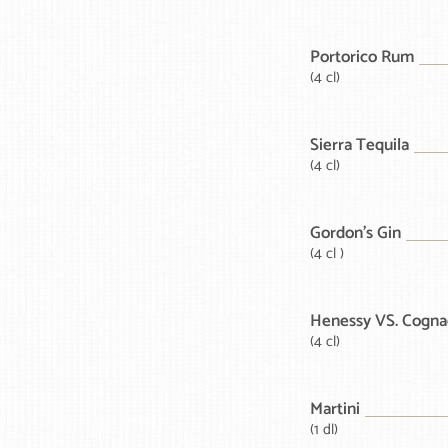
Portorico Rum
(4 cl)
Sierra Tequila
(4 cl)
Gordon's Gin
(4 cl )
Henessy VS. Cogna
(4 cl)
Martini
(1 dl)