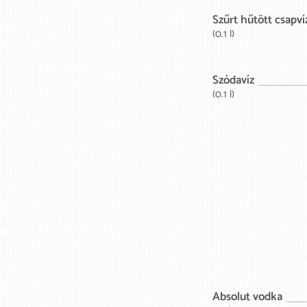
Szűrt hűtött csapví
(0.1 l)
Szódavíz
(0.1 l)
Absolut vodka