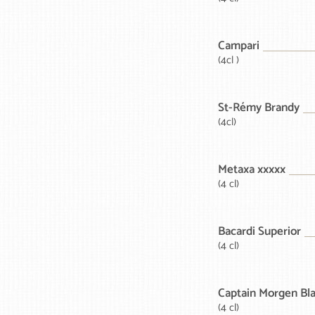
Campari
(4cl )
St-Rémy Brandy
(4cl)
Metaxa xxxxx
(4 cl)
Bacardi Superior
(4 cl)
Captain Morgen Bl
(4 cl)