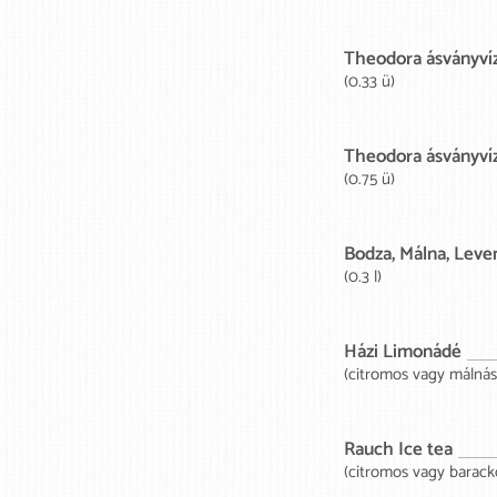
Theodora ásványví
(0.33 ü)
Theodora ásványví
(0.75 ü)
Bodza, Málna, Leve
(0.3 l)
Házi Limonádé
(citromos vagy málnás) 
Rauch Ice tea
(citromos vagy barackos