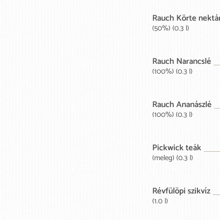
Rauch Körte nektá
(50%) (0.3 l)
Rauch Narancslé
(100%) (0.3 l)
Rauch Ananászlé
(100%) (0.3 l)
Pickwick teák
(meleg) (0.3 l)
Révfülöpi szikvíz
(1.0 l)