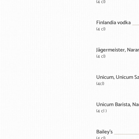
(4 cl)
Finlandia vodka
(4 cl)
Jägermeister, Nara
(4 cl)
Unicum, Unicum Sz
(4cl)
Unicum Barista, Na
(4 cl )
Bailey's
(4 cl)