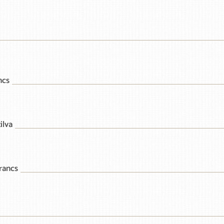
ncs
ilva
rancs