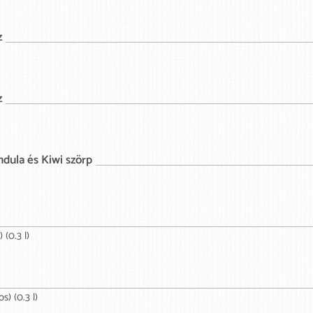
z
z
ndula és Kiwi szörp
(0.3 l)
) (0.3 l)