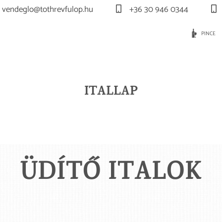
vendeglo@tothrevfulop.hu
+36 30 946 0344
PINCE
ITALLAP
ÜDÍTŐ ITALOK