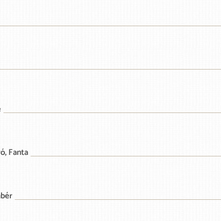
é
ó, Fanta
mbér