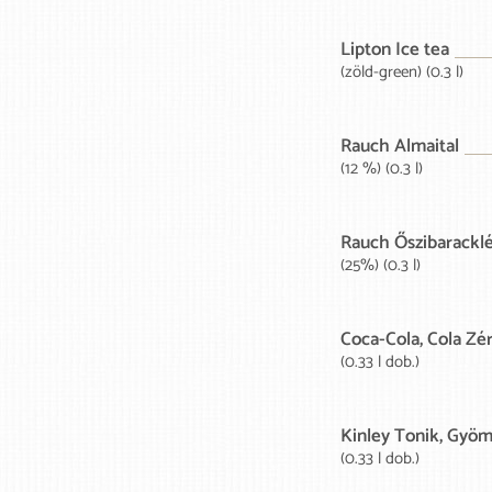
Lipton Ice tea
(zöld-green) (0.3 l)
Rauch Almaital
(12 %) (0.3 l)
Rauch Őszibarackl
(25%) (0.3 l)
Coca-Cola, Cola Zér
(0.33 l dob.)
Kinley Tonik, Gyö
(0.33 l dob.)