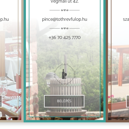
Végmáli út 42.
op.hu
pince@tothrevfulop.hu
sz
+36 70 425 7770
BELÉPÉS