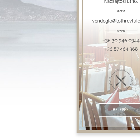
Kacsajtósi út 16.
vendeglo@tothrevful
+36 30 946 0344
+36 87 464 368
BELÉPÉS