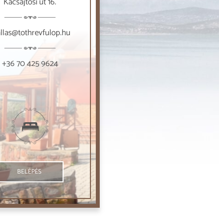
Kacsajtósi út 16.
allas@tothrevfulop.hu
+36 70 425 9624
BELÉPÉS