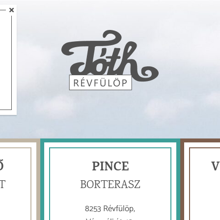
ZENÉS PÉNTEK ESTÉK A
BORTERASZON!
Július 31-én a Németh Viktor akusztik 18.30-tól.
TOVÁBB
Ő
PINCE
V
T
BORTERASZ
8253 Révfülöp,